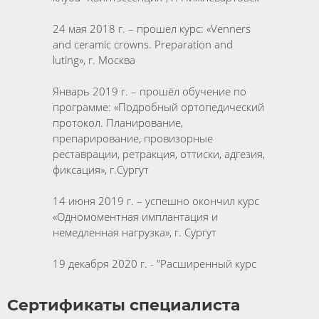
24 мая 2018 г. – прошел курс: «Venners
and ceramic crowns. Preparation and
luting», г. Москва
Январь 2019 г. – прошёл обучение по
программе: «Подробный ортопедический
протокол. Планирование,
препарирование, провизорные
реставрации, ретракция, оттиски, адгезия,
фиксация», г.Сургут
14 июня 2019 г. – успешно окончил курс
«Одномоментная имплантация и
немедленная нагрузка», г. Сургут
19 декабря 2020 г. - "Расширенный курс
по микропротезированию", г. Сургут
Сертификаты специалиста
20 декабря 2020 г. - "Практические