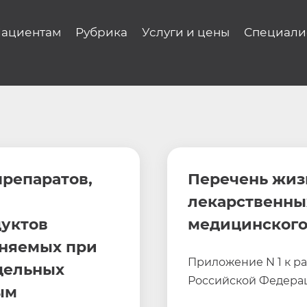
ациентам
Рубрика
Услуги и цены
Специали
репаратов,
Перечень жиз
лекарственны
уктов
медицинског
еняемых при
Приложение N 1 к р
дельных
Российской Федераци
ым