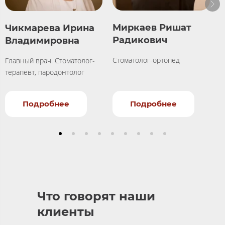
Миркаев Ришат
Чикмарева Ирина
Радикович
Владимировна
Стоматолог-ортопед
Главный врач. Стоматолог-
С
терапевт, пародонтолог
Подробнее
Подробнее
Что говорят наши
клиенты