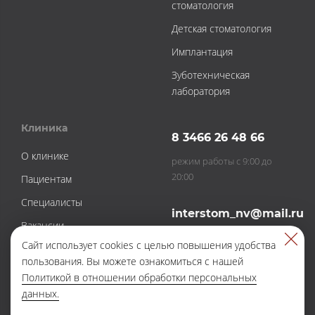
стоматология
Детская стоматология
Имплантация
Зуботехническая
лаборатория
Клиника
8 3466 26 48 66
О клинике
режим работы с 9:00 до
20:00
Пациентам
Специалисты
interstom_nv@mail.ru
Вакансии
электронная почта
Сайт использует cookies с целью повышения удобства
Новости
пользования. Вы можете ознакомиться с нашей
Контакты
Политикой в отношении обработки персональных
данных.
Акции