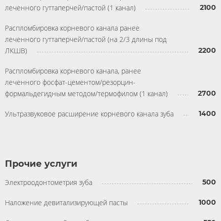
леченного гуттаперчей/пастой (1 канал)
2100
Распломбировка корневого канала ранее
леченного гуттаперчей/пастой (на 2/3 длины под
ЛКШВ)
2200
Распломбировка корневого канала, ранее
леченного фосфат-цементом/резорцин-
формальдегидным методом/термофилом (1 канал)
2700
Ультразвуковое расширение корневого канала зуба
1400
Прочие услуги
Электроодонтометрия зуба
500
Наложение девитализирующей пасты
1000