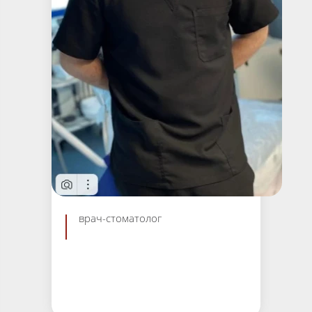
Мустафазаде Ягуб
Вугар Оглы
врач-стоматолог